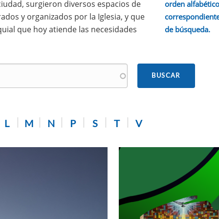
 ciudad, surgieron diversos espacios de
orden alfabético.
ados y organizados por la Iglesia, y que
correspondiente
quial que hoy atiende las necesidades
de búsqueda.
L
M
N
P
S
T
V