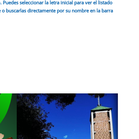
 Puedes seleccionar la letra inicial para ver el listado
 o buscarlas directamente por su nombre en la barra