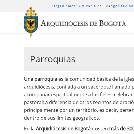
SUB
Pasar
Organismos
Vicaría de Evangelización
MENU
al
ARCHDIOCESE
contenido
principal
Parroquias
Una parroquia
es la comunidad básica de la Igles
arquidiócesis, confiada a un sacerdote llamado p
acompañar espiritualmente a los fieles, celebrar
pastoral; a diferencia de otros recintos de oraci
principalmente por un territorio, es decir, perten
dentro de sus límites geográficos.
En la
Arquidiócesis de Bogotá
existen
más de 300