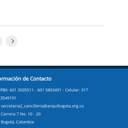
age
ormación de Contacto
PBX: 601 3505511 - 601 5803491 - Celular: 317
3549191
secretaria2_cancilleria@arquibogota.org.co
Carrera 7 No. 10 - 20
Bogotá, Colombia